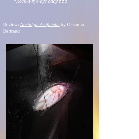
*Rock-a-bye-bye baby z z z
Review:
Nostalgie Artificielle
by Oksanna
Bertrand