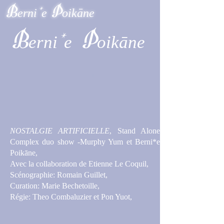
B
P
erni
e
oikāne
*
B
P
erni
e
oikāne
*
NOSTALGIE ARTIFICIELLE
, Stand Alone
Complex duo show -Murphy Yum et Berni*e
Poikāne,
Avec la collaboration de Etienne Le Coquil,
Scénographie: Romain Guillet,
Curation: Marie Bechetoille,
Régie: Theo Combaluzier et Pon Yuot,