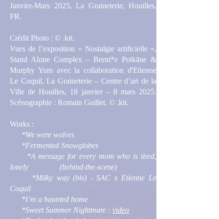
Janvier-Mars 2025, La Graineterie, Houilles,
FR.
Crédit Photo : © .kit.
Vues de l’exposition « Nostalgie artificielle »,
Stand Alone Complex – Berni*e Poikāne &
Murphy Yum avec la collaboration d'Etienne
Le Coquil, La Graineterie – Centre d’art de la
Ville de Houilles, 18 janvier – 8 mars 2025.
Scénographie : Romain Guillet. © .kit.
Works :
*We were wolves
*Fermented Snowglobes
*A message for every mom who is tired,
lonely (behind-the-scene)
*Milky way (bis) - SAC x Etienne Le
Coquil
*I’m a haunted home
*Sweet Summer Nightmare :
video