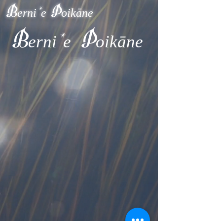
B
P
erni
e
oikāne
*
B
P
erni
e
oikāne
*